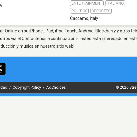
ENTERTAINMENT
ITALIANO
.5
POLITICS
DEPORTES
Caccamo
,
Italy
 Online en su iPhone, iPad, iPod Touch, Android, Blackberry y otros te
otros vía el Contáctenos a continuación si usted está interesado en est
oducción y música en nuestro sitio web!
cidad
/
Copyright Policy
/
AdChoices
© 2026 Stre