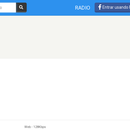
RADIO
Entrar usando
Web
-
128Kbps