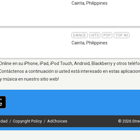
Cainta
,
Philippines
DANCE
HITS
POP
TOP 40
Cainta
,
Philippines
Online en su iPhone, iPad, iPod Touch, Android, Blackberry y otros teléf
Contáctenos a continuación si usted está interesado en estas aplicaci
y música en nuestro sitio web!
cidad
/
Copyright Policy
/
AdChoices
© 2026 Stre