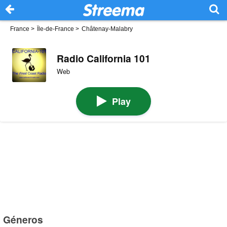
France
>
Île-de-France
>
Châtenay-Malabry
Radio California 101
Web
Play
Géneros