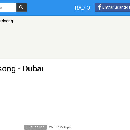
RADIO
Entrar usando
irdsong
dsong
- Dubai
30 tune ins
Web
-
127Kbps