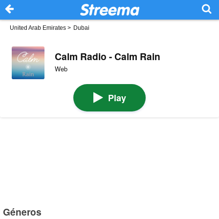
United Arab Emirates
>
Dubai
Calm Radio - Calm Rain
Web
Play
Géneros