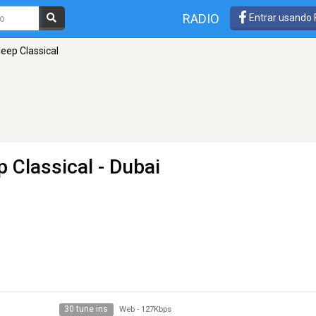
RADIO
Entrar usando
eep Classical
p Classical
- Dubai
30 tune ins
Web
-
127Kbps