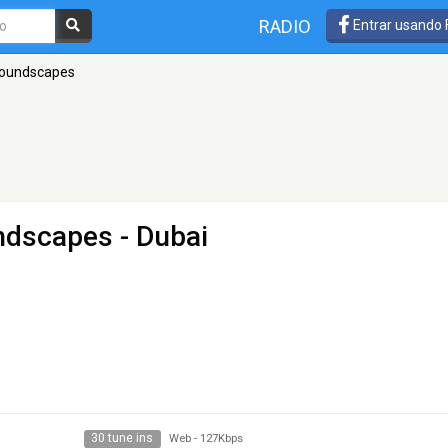
RADIO
Entrar usando
Soundscapes
ndscapes
- Dubai
30 tune ins
Web
-
127Kbps