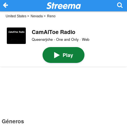
United States
>
Nevada
>
Reno
CamAlToe Radio
Queensrÿche - One and Only · Web
Play
Géneros