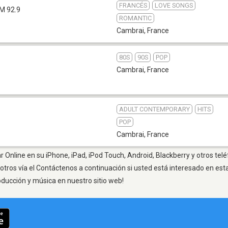
FRANCÉS
LOVE SONGS
M 92.9
ROMANTIC
Cambrai
,
France
80S
90S
POP
Cambrai
,
France
ADULT CONTEMPORARY
HITS
POP
Cambrai
,
France
 Online en su iPhone, iPad, iPod Touch, Android, Blackberry y otros tel
otros vía el Contáctenos a continuación si usted está interesado en est
oducción y música en nuestro sitio web!