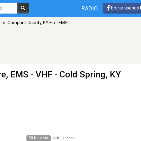
RADIO
Entrar usando
g
»
Campbell County, KY Fire, EMS
re, EMS
- VHF - Cold Spring, KY
30 tune ins
VHF
-
16Kbps