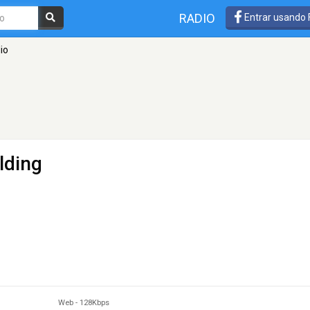
RADIO
Entrar usando
io
lding
Web
-
128Kbps