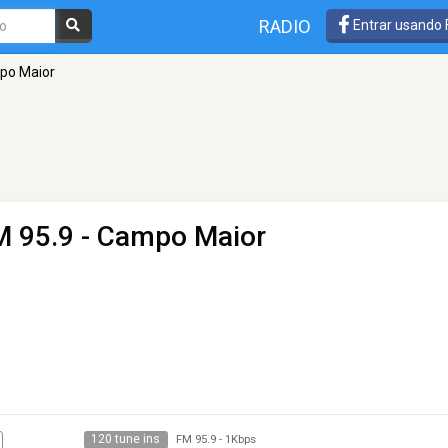
RADIO
Entrar usando
po Maior
M 95.9 - Campo Maior
120 tune ins
FM 95.9
-
1Kbps