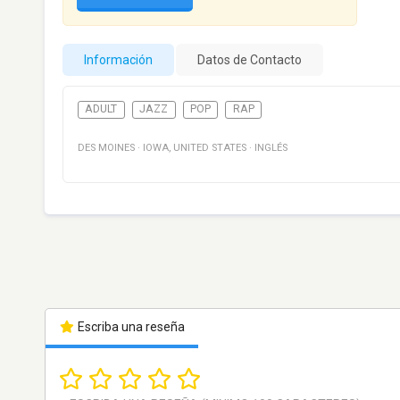
Información
Datos de Contacto
ADULT
JAZZ
POP
RAP
DES MOINES
·
IOWA
,
UNITED STATES
·
INGLÉS
Escriba una reseña