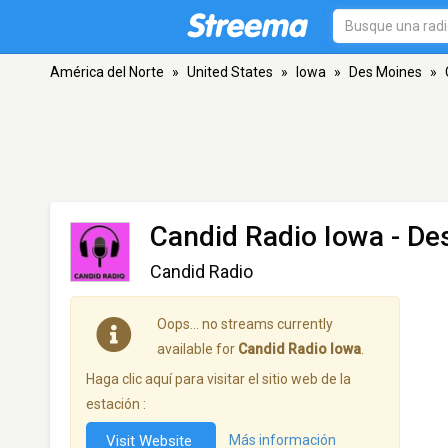
América del Norte
»
United States
»
Iowa
»
Des Moines
»
Candid Radio Iowa
- De
Candid Radio
Oops… no streams currently
available for
Candid Radio Iowa
.
Haga clic aquí para visitar el sitio web de la
estación :
Visit Website
Más información