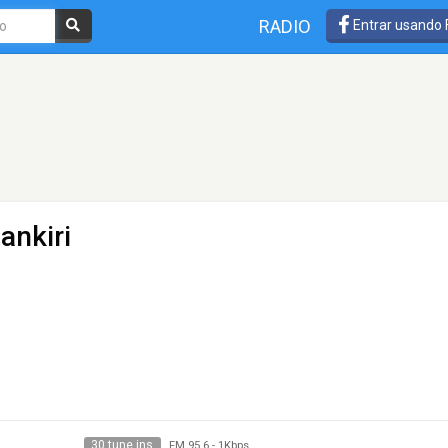
RADIO
Entrar usando
ankiri
30 tune ins
FM 95.6
-
1Kbps