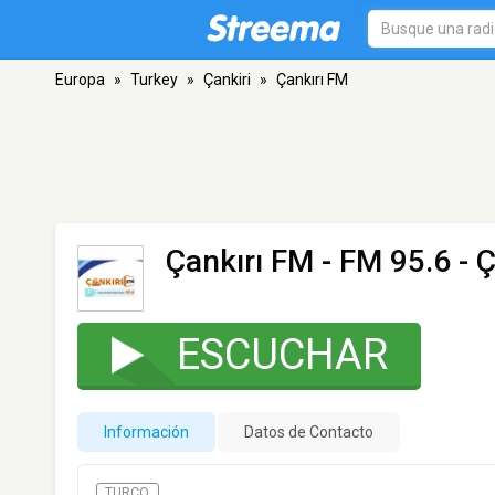
Europa
»
Turkey
»
Çankiri
»
Çankırı FM
Çankırı FM
- FM 95.6 - Ç
ESCUCHAR
Información
Datos de Contacto
TURCO