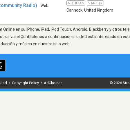
NOTICIAS
VARIETY
Community Radio)
Web
Cannock
,
United Kingdom
 Online en su iPhone, iPad, iPod Touch, Android, Blackberry y otros tel
otros vía el Contáctenos a continuación si usted está interesado en est
oducción y música en nuestro sitio web!
cidad
/
Copyright Policy
/
AdChoices
© 2026 Stre