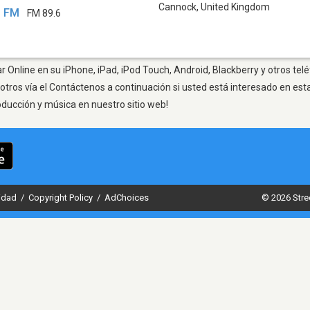
Cannock
,
United Kingdom
o FM
FM 89.6
 Online en su iPhone, iPad, iPod Touch, Android, Blackberry y otros tel
otros vía el Contáctenos a continuación si usted está interesado en est
oducción y música en nuestro sitio web!
cidad
/
Copyright Policy
/
AdChoices
© 2026 Stre