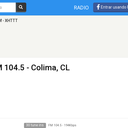
RADIO
Entrar usando
M - XHTTT
 104.5 - Colima, CL
30 tune ins
FM 104.5
-
194Kbps