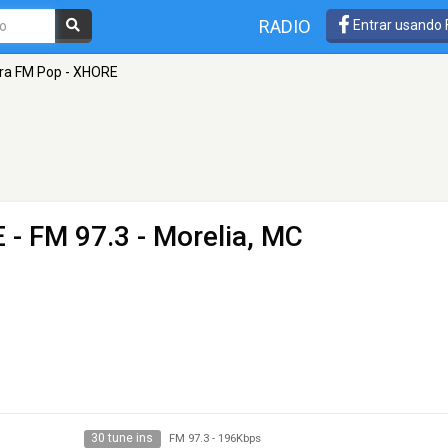
RADIO
Entrar usando
ra FM Pop - XHORE
E
- FM 97.3 - Morelia, MC
30 tune ins
FM 97.3
-
196Kbps