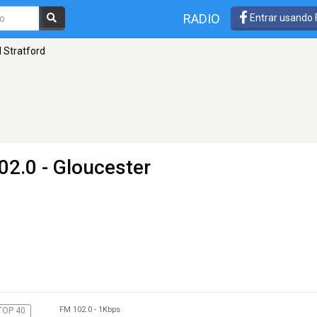
RADIO
Entrar usando
l Stratford
02.0 - Gloucester
FM 102.0
-
1Kbps
TOP 40