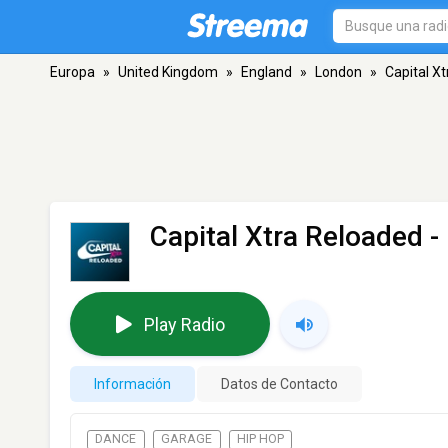
Europa
»
United Kingdom
»
England
»
London
»
Capital X
Capital Xtra Reloaded
-
Play Radio
Información
Datos de Contacto
DANCE
GARAGE
HIP HOP