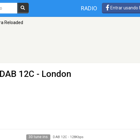
RADIO
Entrar usando
tra Reloaded
 DAB 12C - London
30 tune ins
DAB 12C
-
128Kbps