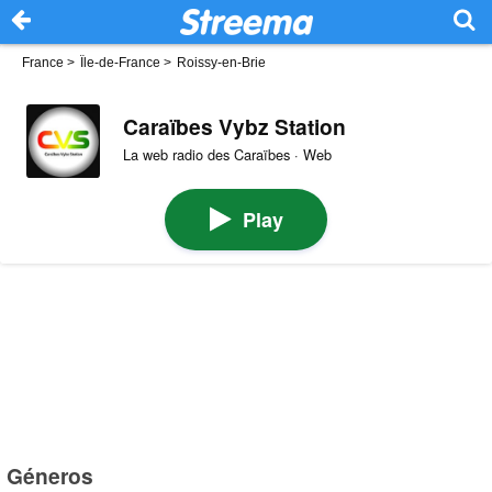
France
>
Île-de-France
>
Roissy-en-Brie
Caraïbes Vybz Station
La web radio des Caraïbes · Web
Play
Géneros