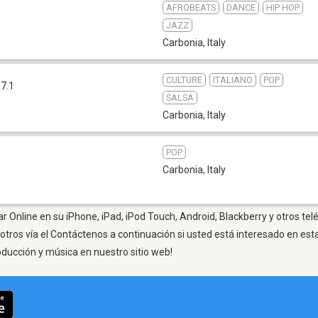
AFROBEATS
DANCE
HIP HOP
JAZZ
Carbonia
,
Italy
CULTURE
ITALIANO
POP
7.1
SALSA
Carbonia
,
Italy
POP
Carbonia
,
Italy
r Online en su iPhone, iPad, iPod Touch, Android, Blackberry y otros te
otros vía el Contáctenos a continuación si usted está interesado en est
oducción y música en nuestro sitio web!