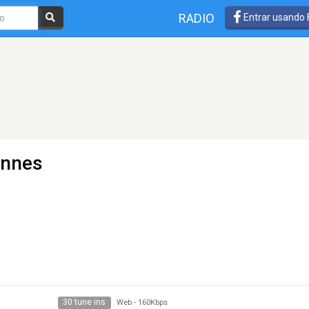
RADIO
Entrar usando
ennes
30 tune ins
Web
-
160Kbps