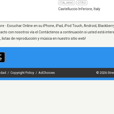
ITALIANO
OTRO
Castelluccio Inferiore
,
Italy
ore - Escuchar Online en su iPhone, iPad, iPod Touch, Android, Blackberr
tacto con nosotros vía el Contáctenos a continuación si usted está inte
listas de reproducción y música en nuestro sitio web!
cidad
/
Copyright Policy
/
AdChoices
© 2026 Stre