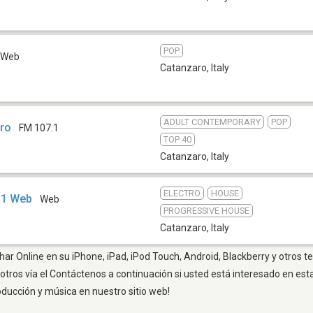
POP
Web
Catanzaro
,
Italy
ADULT CONTEMPORARY
POP
tro
FM 107.1
TOP 40
Catanzaro
,
Italy
ELECTRO
HOUSE
o 1 Web
Web
PROGRESSIVE HOUSE
Catanzaro
,
Italy
ar Online en su iPhone, iPad, iPod Touch, Android, Blackberry y otros t
otros vía el Contáctenos a continuación si usted está interesado en est
oducción y música en nuestro sitio web!