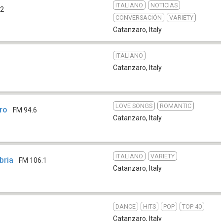
ITALIANO
NOTICIAS
.2
CONVERSACIÓN
VARIETY
Catanzaro
,
Italy
ITALIANO
Catanzaro
,
Italy
LOVE SONGS
ROMANTIC
ro
FM 94.6
Catanzaro
,
Italy
ITALIANO
VARIETY
bria
FM 106.1
Catanzaro
,
Italy
DANCE
HITS
POP
TOP 40
Catanzaro
,
Italy