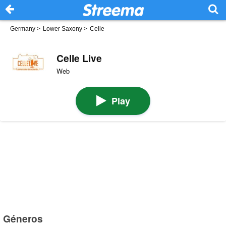
Germany
>
Lower Saxony
>
Celle
Celle Live
Web
Play
Géneros