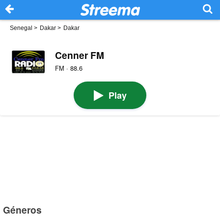
Senegal
>
Dakar
>
Dakar
Cenner FM
FM · 88.6
Play
Géneros