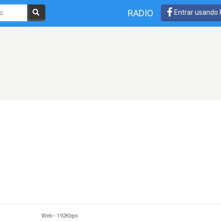
RADIO
Entrar usando
Web
-
192Kbps