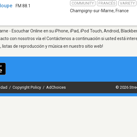
COMMUNITY
FRANCÉS
VARIETY
eloupe
FM 88.1
Champigny-sur-Marne
,
France
ne - Escuchar Online en su iPhone, iPad, iPod Touch, Android, Blackber
tacto con nosotros vía el Contáctenos a continuación si usted está inte
listas de reproducción y música en nuestro sitio web!
cidad
/
Copyright Policy
/
AdChoices
© 2026 Stre