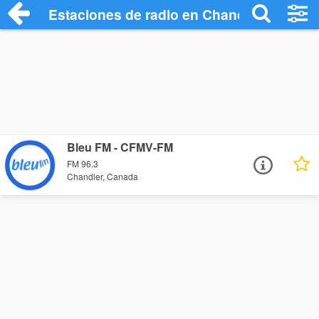
Estaciones de radio en Chandler - Escuc
Bleu FM - CFMV-FM
FM 96.3
Chandler, Canada