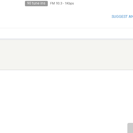
90 tune ins
FM 93.3
-
1Kbps
SUGGEST A