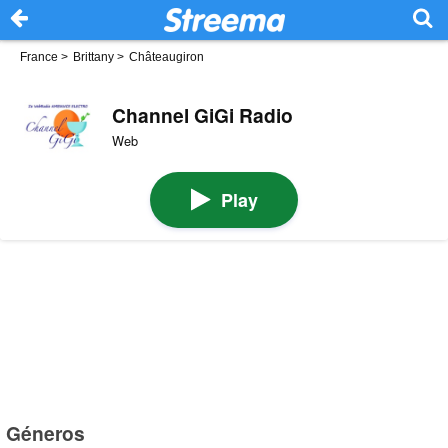
France
>
Brittany
>
Châteaugiron
Channel GiGi Radio
Web
Play
Géneros