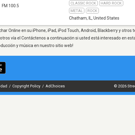
CLASSIC ROCK
HARD ROCK
FM 100.5
METAL
ROCK
Chatham, IL
,
United States
har Online en su iPhone, iPad, iPod Touch, Android, Blackberry y otros 
otros vía el Contáctenos a continuación si usted está interesado en est
oducción y música en nuestro sitio web!
cidad
/
Copyright Policy
/
AdChoices
© 2026 Stre