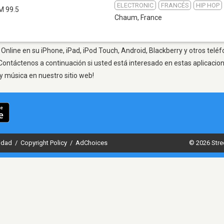
ELECTRONIC
FRANCÉS
HIP HOP
M 99.5
Chaum
,
France
nline en su iPhone, iPad, iPod Touch, Android, Blackberry y otros teléf
Contáctenos a continuación si usted está interesado en estas aplicaci
y música en nuestro sitio web!
cidad
/
Copyright Policy
/
AdChoices
© 2026 Stre