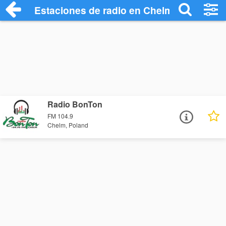
Estaciones de radio en Chelm - Escuchar
Radio BonTon
FM 104.9
Chelm, Poland