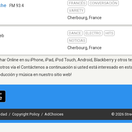
FRANCÉS
CONVERSACIÓN
che
FM 93.4
VARIETY
Cherbourg
,
France
DANCE
ELECTRO
HITS
eb
NOTICIAS
Cherbourg
,
France
ar Online en su iPhone, iPad, iPod Touch, Android, Blackberry y otros t
otros vía el Contáctenos a continuación si usted está interesado en est
oducción y música en nuestro sitio web!
cidad
/
Copyright Policy
/
AdChoices
© 2026 Stre