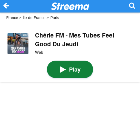
France
>
Île-de-France
>
Paris
Chérie FM - Mes Tubes Feel
Good Du Jeudi
Web
Play