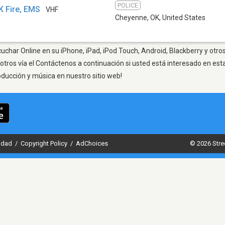
POLICE
K Fire, EMS
VHF
Cheyenne, OK
,
United States
char Online en su iPhone, iPad, iPod Touch, Android, Blackberry y otro
otros vía el Contáctenos a continuación si usted está interesado en est
oducción y música en nuestro sitio web!
cidad
/
Copyright Policy
/
AdChoices
© 2026 Stre