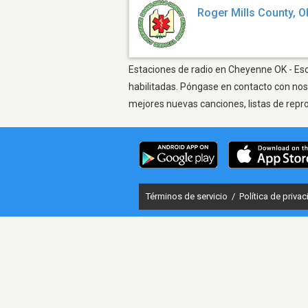
Roger Mills County, O
Estaciones de radio en Cheyenne OK - Escu
habilitadas. Póngase en contacto con nos
mejores nuevas canciones, listas de repr
Términos de servicio
/
Política de priva