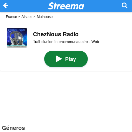
France
>
Alsace
>
Mulhouse
ChezNous Radio
Trait d'union intercommunautaire · Web
Play
Géneros