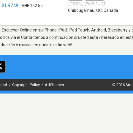
POLICE
WEATHER
- XLR749
VHF 162.55
Chibougamau, QC
,
Canada
Escuchar Online en su iPhone, iPad, iPod Touch, Android, Blackberry y 
otros vía el Contáctenos a continuación si usted está interesado en est
oducción y música en nuestro sitio web!
cidad
/
Copyright Policy
/
AdChoices
© 2026 Stre