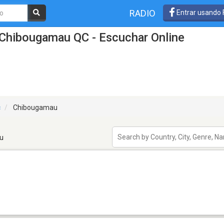
RADIO
Entrar usando
 Chibougamau QC - Escuchar Online
c
Chibougamau
u