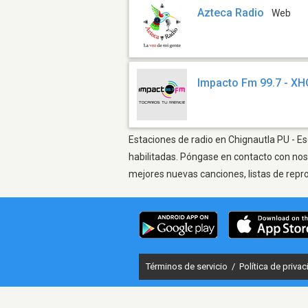
Azteca Radio
Web
Impacto Fm 99.7 - X
Estaciones de radio en Chignautla PU - Es
habilitadas. Póngase en contacto con nos
mejores nuevas canciones, listas de repr
Términos de servicio
/
Política de priva