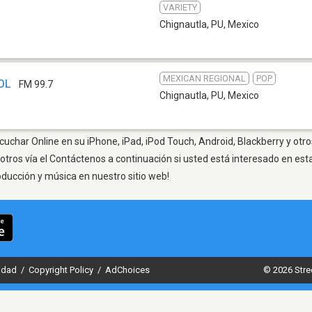
VARIETY
Chignautla, PU
,
Mexico
MEXICAN REGIONAL
POP
HOL
FM 99.7
Chignautla, PU
,
Mexico
cuchar Online en su iPhone, iPad, iPod Touch, Android, Blackberry y otr
otros vía el Contáctenos a continuación si usted está interesado en est
oducción y música en nuestro sitio web!
cidad
/
Copyright Policy
/
AdChoices
© 2026 Stre