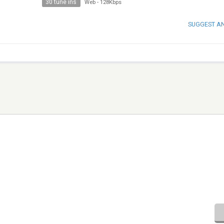
30 tune ins
Web
-
128Kbps
SUGGEST A