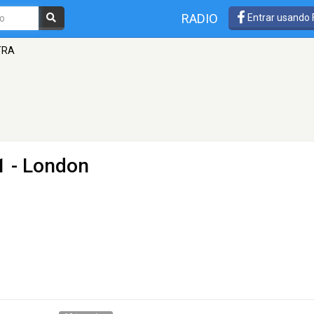
RADIO
Entrar usando
TRA
1 - London