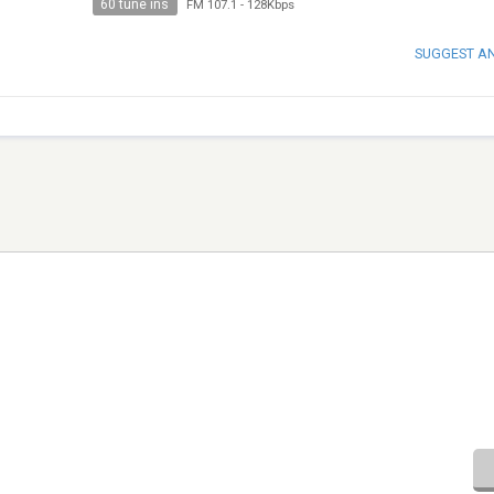
60 tune ins
FM 107.1
-
128Kbps
SUGGEST A