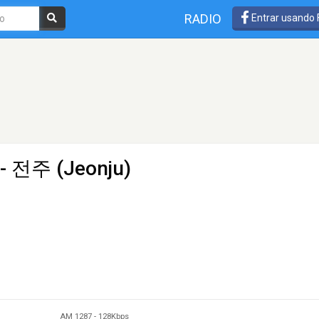
RADIO
Entrar usando
- 전주 (Jeonju)
AM 1287
-
128Kbps