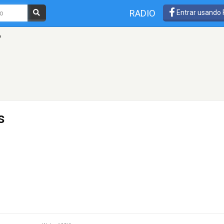
RADIO
Entrar usando
o
s