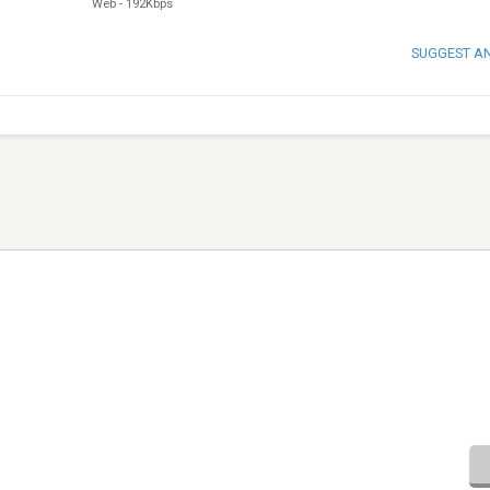
Web
-
192Kbps
SUGGEST A