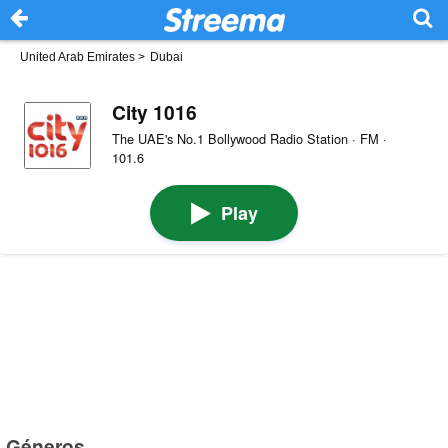
United Arab Emirates
>
Dubai
City 1016
The UAE's No.1 Bollywood Radio Station · FM ·
101.6
Play
Géneros