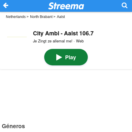
Netherlands
>
North Brabant
>
Aalst
City Ambi - Aalst 106.7
Je Zingt ze allemal me! · Web
Play
Géneros