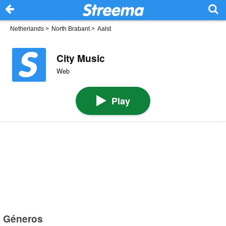
Netherlands
>
North Brabant
>
Aalst
City Music
Web
Play
Géneros