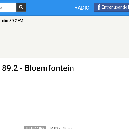
RADIO
Entrar usando
Radio 89.2 FM
 89.2 - Bloemfontein
30 tune ins
FM 89.2
-
1Kbps