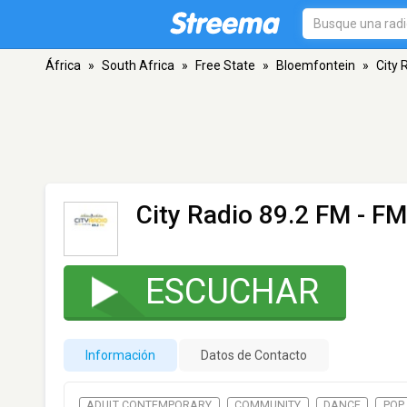
África
»
South Africa
»
Free State
»
Bloemfontein
»
City 
City Radio 89.2 FM
- FM
ESCUCHAR
Información
Datos de Contacto
ADULT CONTEMPORARY
COMMUNITY
DANCE
POP